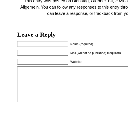
This entry was posted on Dienstag, Oktober 1st, 2024 at
Allgemein
. You can follow any responses to this entry thr
can
leave a response
, or
trackback
from yo
Leave a Reply
Name (required)
Mail (will not be published) (required)
Website